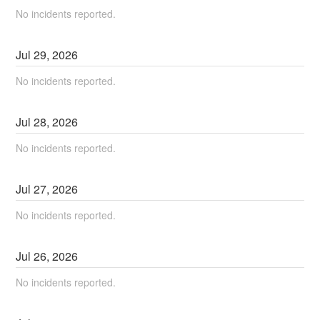
No incidents reported.
Jul
29
,
2026
No incidents reported.
Jul
28
,
2026
No incidents reported.
Jul
27
,
2026
No incidents reported.
Jul
26
,
2026
No incidents reported.