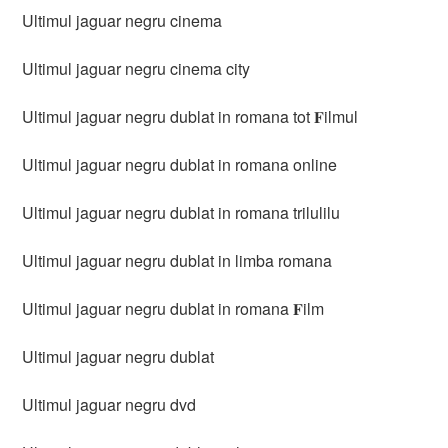
Ultimul jaguar negru cinema
Ultimul jaguar negru cinema city
Ultimul jaguar negru dublat in romana tot 𝐅ilmul
Ultimul jaguar negru dublat in romana online
Ultimul jaguar negru dublat in romana trilulilu
Ultimul jaguar negru dublat in limba romana
Ultimul jaguar negru dublat in romana 𝐅ilm
Ultimul jaguar negru dublat
Ultimul jaguar negru dvd