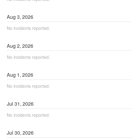
Aug
3
,
2026
No incidents reported.
Aug
2
,
2026
No incidents reported.
Aug
1
,
2026
No incidents reported.
Jul
31
,
2026
No incidents reported.
Jul
30
,
2026